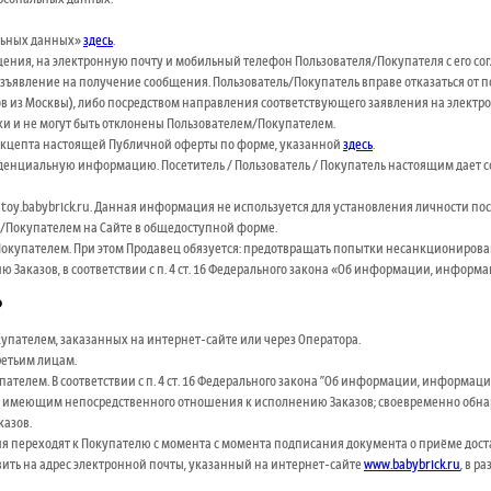
альных данных»
здесь
.
ения, на электронную почту и мобильный телефон Пользователя/Покупателя с его со
ъявление на получение сообщения. Пользователь/Покупатель вправе отказаться от 
ков из Москвы), либо посредством направления соответствующего заявления на элек
ски и не могут быть отклонены Пользователем/Покупателем.
а акцепта настоящей Публичной оферты по форме, указанной
здесь
.
иденциальную информацию. Посетитель / Пользователь / Покупатель настоящим дает сог
 toy.babybrick.ru. Данная информация не используется для установления личности пос
ем/Покупателем на Сайте в общедоступной форме.
Покупателем. При этом Продавец обязуется: предотвращать попытки несанкционирова
Заказов, в соответствии с п. 4 ст. 16 Федерального закона «Об информации, инфор
ь
купателем, заказанных на интернет-сайте или через Оператора.
ретьим лицам.
пателем. В соответствии с п. 4 ст. 16 Федерального закона "Об информации, информ
 имеющим непосредственного отношения к исполнению Заказов; своевременно обнар
казов.
ения переходят к Покупателю с момента с момента подписания документа о приёме дост
ить на адрес электронной почты, указанный на интернет-сайте
www.babybrick.ru
, в р