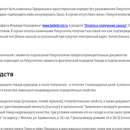
, могут быть изменены Продавцом в одностороннем порядке без уведомления Покупател
ве подтвердить либо аннулировать Заказ. В случае отсутствия связи с Покупателем 
устафина Ильвира Рашидовна"
www.babybrick.ru
. в разделе
"Оплата и получение заказа"
.
жом. В случае оплаты наличными Покупатель получает кассовый чек как подтверждени
ный чек (бланк заказа) на указанный при покупке электронный адрес. Копия бланка 
 выполненной с момента подписания Покупателем товаросопроводительных документов
вара переходят на Покупателя с момента фактической передачи Товара и подписания 
едств
 передаче товара курьером, а после получения - в течение 7 календарных дней. (соглас
ащего качества, имеющего индивидуально определённые свойства.
варного вида (упаковки, пломб, ярлыков), потребительских свойств, а также докумен
нт, удостоверяющий личность (паспорт) и заполненное "Заявление о возврате денежны
ный товар надлежащего качества, при условии наличия его на складе и если заказ прове
адресу: г. Москва, ул. Бауманская, д. 20, стр. 7 (въезд между домами 16 и 20с2) (пон
тся предоставить Товар в офис Продавца в максимально короткие сроки для осуществле