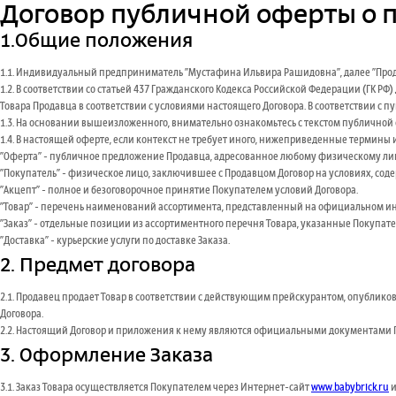
Договор публичной оферты о п
1.Общие положения
1.1. Индивидуальный предприниматель "Мустафина Ильвира Рашидовна", далее "Про
1.2. В соответствии со статьей 437 Гражданского Кодекса Российской Федерации (ГК
Товара Продавца в соответствии с условиями настоящего Договора. В соответствии с 
1.3. На основании вышеизложенного, внимательно ознакомьтесь с текстом публичной о
1.4. В настоящей оферте, если контекст не требует иного, нижеприведенные термин
"Оферта" - публичное предложение Продавца, адресованное любому физическому лицу
"Покупатель" - физическое лицо, заключившее с Продавцом Договор на условиях, сод
"Акцепт" - полное и безоговорочное принятие Покупателем условий Договора.
"Товар" - перечень наименований ассортимента, представленный на официальном ин
"Заказ" - отдельные позиции из ассортиментного перечня Товара, указанные Покупат
"Доставка" - курьерские услуги по доставке Заказа.
2. Предмет договора
2.1. Продавец продает Товар в соответствии с действующим прейскурантом, опублик
Договора.
2.2. Настоящий Договор и приложения к нему являются официальными документами 
3. Оформление Заказа
3.1. Заказ Товара осуществляется Покупателем через Интернет-сайт
www.babybrick.ru