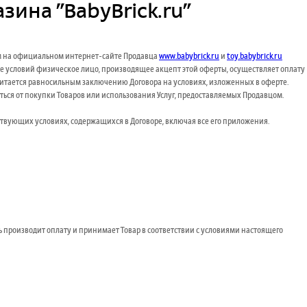
ина "BabyBrick.ru"
ым на официальном интернет-сайте Продавца
www.babybrick.ru
и
toy.babybrick.ru
иже условий физическое лицо, производящее акцепт этой оферты, осуществляет оплату
о считается равносильным заключению Договора на условиях, изложенных в оферте.
ться от покупки Товаров или использования Услуг, предоставляемых Продавцом.
ствующих условиях, содержащихся в Договоре, включая все его приложения.
ль производит оплату и принимает Товар в соответствии с условиями настоящего