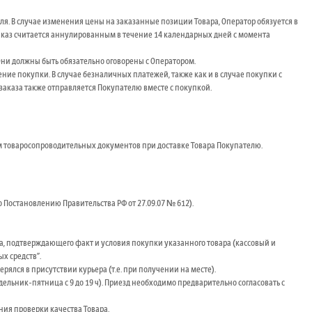
я. В случае изменения цены на заказанные позиции Товара, Оператор обязуется в
Заказ считается аннулированным в течение 14 календарных дней с момента
 Они должны быть обязательно оговорены с Оператором.
е покупки. В случае безналичных платежей, также как и в случае покупки с
заказа также отправляется Покупателю вместе с покупкой.
им товаросопроводительных документов при доставке Товара Покупателю.
но Постановлению Правительства РФ от 27.09.07 № 612).
та, подтверждающего факт и условия покупки указанного товара (кассовый и
х средств".
рялся в присутствии курьера (т.е. при получении на месте).
едельник-пятница с 9 до 19 ч). Приезд необходимо предварительно согласовать с
ния проверки качества Товара.