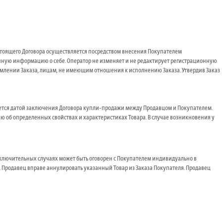
астоящего Договора осуществляется посредством внесения Покупателем
нную информацию о себе. Оператор не изменяет и не редактирует регистрационную
млении Заказа, лицам, не имеющим отношения к исполнению Заказа. Утвердив Заказ
ляется датой заключения Договора купли-продажи между Продавцом и Покупателем.
ю об определенных свойствах и характеристиках Товара. В случае возникновения у
исключительных случаях может быть оговорен с Покупателем индивидуально в
го, Продавец вправе аннулировать указанный Товар из Заказа Покупателя. Продавец