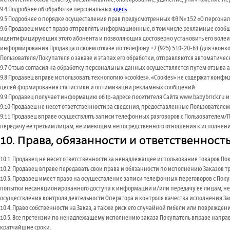
9.4 Подробнее об обработке персональных
здесь
.
9.5 Подробнее о порядке осуществления прав предусмотренных ФЗ № 152 «О персон
9.6 Продавец имеет право отправлять информационные, в том числе рекламные сообщ
идентифицирующих этого абонента и позволяющих достоверно установить его волеиз
информирования Продавца о своем отказе по телефону +7 (925) 510-20-61 (для звон
Пользователя/Покупателя о заказе и этапах его обработки, отправляются автоматиче
9.7 Отзыв согласия на обработку персональных данных осуществляется путем отзыв
9.8 Продавец вправе использовать технологию «cookies». «Cookies» не содержат конф
целей формирования статистики и оптимизации рекламных сообщений.
9.9 Продавец получает информацию об ip-адресе посетителя Сайта www.babybrick.ru и
9.10 Продавец не несет ответственности за сведения, предоставленные Пользовател
9.11 Продавец вправе осуществлять записи телефонных разговоров с Пользователем/
передачу ее третьим лицам, не имеющим непосредственного отношения к исполнению 
10. Права, обязанности и ответственност
10.1. Продавец не несет ответственности за ненадлежащее использование товаров По
10.2. Продавец вправе передавать свои права и обязанности по исполнению Заказов т
10.3. Продавец имеет право на осуществление записи телефонных переговоров с Поку
попытки несанкционированного доступа к информации и/или передачу ее лицам, не
осуществления контроля деятельности Оператора и контроля качества исполнения За
10.4. Право собственности на Заказ, а также риск его случайной гибели или поврежд
10.5. Все претензии по ненадлежащему исполнению заказа Покупатель вправе направ
кратчайшие сроки.