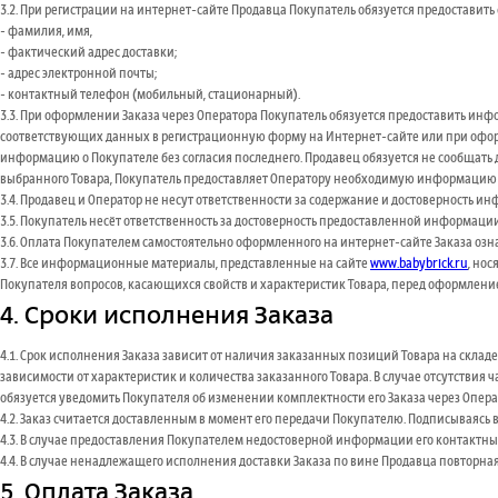
3.2. При регистрации на интернет-сайте Продавца Покупатель обязуется предостав
- фамилия, имя,
- фактический адрес доставки;
- адрес электронной почты;
- контактный телефон (мобильный, стационарный).
3.3. При оформлении Заказа через Оператора Покупатель обязуется предоставить инф
соответствующих данных в регистрационную форму на Интернет-сайте или при оформ
информацию о Покупателе без согласия последнего. Продавец обязуется не сообщать
выбранного Товара, Покупатель предоставляет Оператору необходимую информацию в с
3.4. Продавец и Оператор не несут ответственности за содержание и достоверность 
3.5. Покупатель несёт ответственность за достоверность предоставленной информаци
3.6. Оплата Покупателем самостоятельно оформленного на интернет-сайте Заказа озн
3.7. Все информационные материалы, представленные на сайте
www.babybrick.ru
, но
Покупателя вопросов, касающихся свойств и характеристик Товара, перед оформление
4. Сроки исполнения Заказа
4.1. Срок исполнения Заказа зависит от наличия заказанных позиций Товара на склад
зависимости от характеристик и количества заказанного Товара. В случае отсутствия 
обязуется уведомить Покупателя об изменении комплектности его Заказа через Опера
4.2. Заказ считается доставленным в момент его передачи Покупателю. Подписываясь 
4.3. В случае предоставления Покупателем недостоверной информации его контактны
4.4. В случае ненадлежащего исполнения доставки Заказа по вине Продавца повторная
5. Оплата Заказа