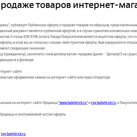
родаже товаров интернет-магаз
давец", публикует Публичную оферту о продаже товаров по образцам, представленн
 РФ) данный документ является публичной офертой, и в случае принятия изложенных н
пунктом 3 статьи 438 ГК РФ, оплата Товара Покупателем является акцептом оферты, чт
ферты, и если вы не согласны с каким-либо пунктом оферты, Вам предлагается отказа
ы имеют следующие значения:
 (гражданину), заключить с ним договор купли-продажи (далее - "Договор") на суще
ержащихся в Договоре.
тернет-сайте.
елем при оформлении заявки на интернет-сайте или через Оператора.
ованным на интернет-сайте Продавца
"www.babybrick.ru"
и
toy.babybrick.ru
, а Покупате
Продавца и неотъемлемой частью оферты.
и
toy.babybrick.ru
.