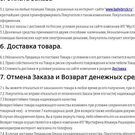
5.1. Цены на любые позиции Товара, указанные на интернет-сайте "
www.babybrick.ru
"
кратчайшие сроки проинформировать Покупателя о таком изменении. Покупатель впра
оформления.
5.2. На все заказы с доставкой по России, условия указаны на сайте компании ИП "М
5.3.Денежные средства принимаются двумя способами: наличными, безналичным плате
помощью банковских карт или электронными деньгами, Покупатель получает электрон
6. Доставка товара.
6.1 Обязанность Продавца по поставке Товара с условием о его доставке считается
6.2. Право собственности на Товар и риски случайного повреждения и/или гибели То
6.3 Стоимость доставки и условия указаны на сайте компании в разделе
Доставка
.
7. Отмена Заказа и Возврат денежных ср
7.1. Вы можете отказаться от заказанного товара в любое время до его получения, при
7.2. Покупатель не вправе отказаться от оплаченного Заказа (или его части) надлеж
7.3 Возврат/обмен товара надлежащего качества:
Возврат/обмен товара надлежащего качества возможен при условии сохранения его то
товарный чек) - в течение 7 календарных дней. Для возврата также необходим докуме
В случае обнаружения брака, Вы в праве вернуть товар, либо обменять его на аналогич
Возврат товара осуществляется в офисе компании ИП "Мустафина Ильвира Рашидовна" по 
менеджером интернет-магазина по телефону.
7.4. В случае доставки Продавцом Заказа ненадлежащего качества, Покупатель обязуе