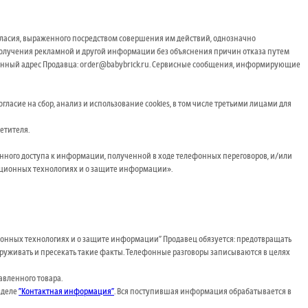
гласия, выраженного посредством совершения им действий, однозначно
получения рекламной и другой информации без объяснения причин отказа путем
тронный адрес Продавца: order@babybrick.ru. Сервисные сообщения, информирующие
ласие на сбор, анализ и использование cookies, в том числе третьими лицами для
етителя.
нного доступа к информации, полученной в ходе телефонных переговоров, и/или
мационных технологиях и о защите информации».
ационных технологиях и о защите информации" Продавец обязуется: предотвращать
уживать и пресекать такие факты. Телефонные разговоры записываются в целях
авленного товара.
азделе
"Контактная информация"
. Вся поступившая информация обрабатывается в