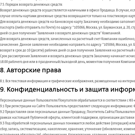
7.5. Порядок возврата денежных средств:
Возврат денежных средств осуществляется наличными в офисе Продавца. В случае, есл
случае оплаты картами денежные средства возвращаются только на пластиковую карту
Для возврата денежных средств на банковскую карту Заказчику необходимо заполнить
паспорта (либо отправить по Почте) по адресу: "105066, Москва, ул. Бауманская, д. 20,
дней со дня получения "Заявления о возврате денежных средств" Компанией.
Для возврата денежных средств, зачисленных на расчетный счет Компании ошибочн
зачисление. Данное заявление необходимо направить по адресу: "105066, Москва, ул. 
возврат в срок до 10 (десяти) рабочих дней со дня получения 3аявления на расчетный 
Срок рассмотрения Заявления и возврата денежных средств Заказчику начинает исчи
18.00 рабочего дня или в праздничный/выходной день, моментом получения Компани
8. Авторские права
8.1. Вся текстовая информация и графические изображения, размещенные на интерн
9. Конфиденциальность и защита инфо
Персональные данные Пользователя/Покупателя обрабатывается в соответствии с ФЗ
9.1 При регистрации на Сайте Пользователь предоставляет следующую информацию: Фа
9.2 Предоставляя свои персональные данные Продавцу, Посетитель Сайта/Пользовате
рамках настоящей Публичной оферты, клиентской поддержки, организации доставки т
9.3 Под обработкой персональных данных понимается любое действие (операция) или
сбор, запись, систематизацию, накопление, хранение, уточнение (обновление, измене
исполнения обязательств), обезличивание, блокирование, удаление, уничтожение п