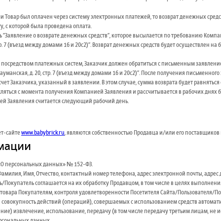
и Товар был оплачен через систему электронных платежей, то возврат денежных средс
, с которой была проведена оплата.
 "Заявление о возврате денежных средств", которое высылается по требованию Компа
 стр. 7 (въезд между домами 16 и 20с2)". Возврат денежных средств будет осуществлен н
о, посредством платежных систем, Заказчик должен обратиться с письменным заявл
Бауманская, д. 20, стр. 7 (въезд между домами 16 и 20с2)". После получения письмен
счет Заказчика, указанный в заявлении. В этом случае, сумма возврата будет равняться
сляться с момента получения Компанией Заявления и рассчитывается в рабочих днях 
ей Заявления считается следующий рабочий день.
ет-сайте
www.babybrick.ru
, являются собственностью Продавца и/или его поставщиков 
рмации
 «О персональных данных» № 152-ФЗ.
милия, Имя, Отчество, контактный номер телефона, адрес электронной почты, адрес д
ль/Покупатель соглашается на их обработку Продавцом, в том числе в целях выполне
овара Покупателям, контроля удовлетворенности Посетителя Сайта/Пользователя/Пок
 совокупность действий (операций), совершаемых с использованием средств автомат
ние) извлечение, использование, передачу (в том числе передачу третьим лицам, не 
ерсональных данных.