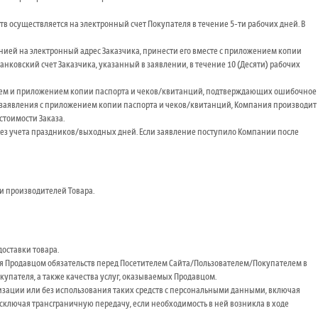
тв осуществляется на электронный счет Покупателя в течение 5-ти рабочих дней.
В
нией на электронный адрес Заказчика, принести его вместе с приложением копии
а банковский счет Заказчика, указанный в заявлении, в течение 10 (Десяти) рабочих
ением и приложением копии паспорта и чеков/квитанций, подтверждающих ошибочное
ного заявления с приложением копии паспорта и чеков/квитанций, Компания производит
 стоимости Заказа.
без учета праздников/выходных дней. Если заявление поступило Компании после
и производителей Товара.
оставки товара.
ния Продавцом обязательств перед Посетителем Сайта/Пользователем/Покупателем в
упателя, а также качества услуг, оказываемых Продавцом.
изации или без использования таких средств с персональными данными, включая
исключая трансграничную передачу, если необходимость в ней возникла в ходе