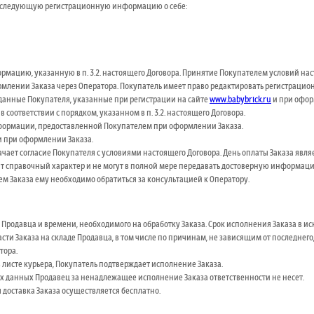
ить следующую регистрационную информацию о себе:
ормацию, указанную в п. 3.2. настоящего Договора. Принятие Покупателем условий н
лении Заказа через Оператора. Покупатель имеет право редактировать регистрацио
 данные Покупателя, указанные при регистрации на сайте
www.babybrick.ru
и при офор
оответствии с порядком, указанном в п. 3.2. настоящего Договора.
информации, предоставленной Покупателем при оформлении Заказа.
и при оформлении Заказа.
ачает согласие Покупателя с условиями настоящего Договора. День оплаты Заказа яв
сят справочный характер и не могут в полной мере передавать достоверную информаци
м Заказа ему необходимо обратиться за консультацией к Оператору.
е Продавца и времени, необходимого на обработку Заказа. Срок исполнения Заказа в 
части Заказа на складе Продавца, в том числе по причинам, не зависящим от последне
тора.
в листе курьера, Покупатель подтверждает исполнение Заказа.
х данных Продавец за ненадлежащее исполнение Заказа ответственности не несет.
 доставка Заказа осуществляется бесплатно.