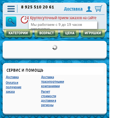
8 925 510 20 61
Доставка
Круглосуточный прием заказов на сайте
Мы работаем с 9 до 19 часов
ежедневно
СЕРВИС И ПОМОЩЬ
Доставка
Доставка
траснпортными
Оплата и
компаниями
получение
заказа
Расчет
стоимости
доставки в
регионы