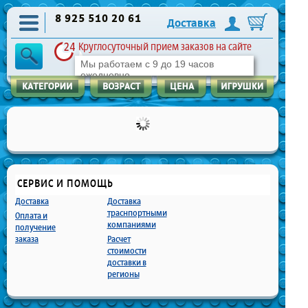
8 925 510 20 61
Доставка
Круглосуточный прием заказов на сайте
Мы работаем с 9 до 19 часов
ежедневно
СЕРВИС И ПОМОЩЬ
Доставка
Доставка
траснпортными
Оплата и
компаниями
получение
заказа
Расчет
стоимости
доставки в
регионы