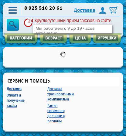
8 925 510 20 61
Доставка
Круглосуточный прием заказов на сайте
Мы работаем с 9 до 19 часов
ежедневно
СЕРВИС И ПОМОЩЬ
Доставка
Доставка
траснпортными
Оплата и
компаниями
получение
заказа
Расчет
стоимости
доставки в
регионы