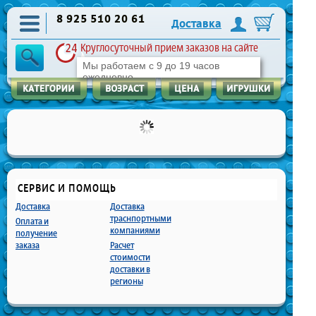
8 925 510 20 61
Доставка
Круглосуточный прием заказов на сайте
Мы работаем с 9 до 19 часов
ежедневно
СЕРВИС И ПОМОЩЬ
Доставка
Доставка
траснпортными
Оплата и
компаниями
получение
заказа
Расчет
стоимости
доставки в
регионы