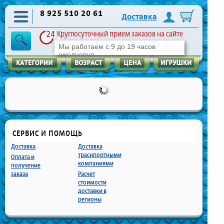
8 925 510 20 61
Доставка
Круглосуточный прием заказов на сайте
Мы работаем с 9 до 19 часов
ежедневно
СЕРВИС И ПОМОЩЬ
Доставка
Доставка
траснпортными
Оплата и
компаниями
получение
заказа
Расчет
стоимости
доставки в
регионы