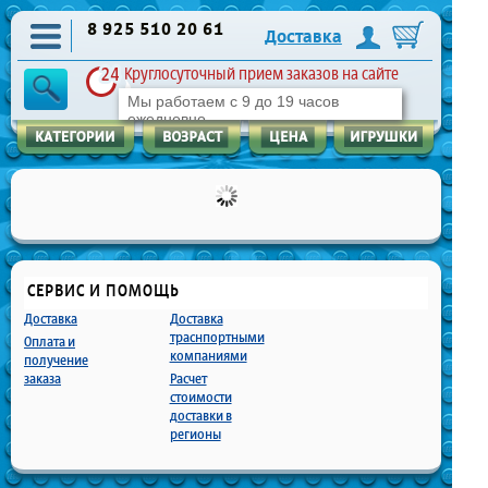
8 925 510 20 61
Доставка
Круглосуточный прием заказов на сайте
Мы работаем с 9 до 19 часов
ежедневно
СЕРВИС И ПОМОЩЬ
Доставка
Доставка
траснпортными
Оплата и
компаниями
получение
заказа
Расчет
стоимости
доставки в
регионы