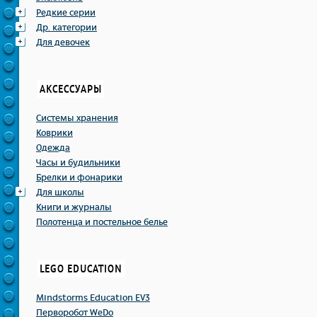
Редкие серии
Др. категории
Для девочек
АКСЕССУАРЫ
Системы хранения
Коврики
Одежда
Часы и будильники
Брелки и фонарики
Для школы
Книги и журналы
Полотенца и постельное белье
LEGO EDUCATION
Mindstorms Education EV3
Перворобот WeDo