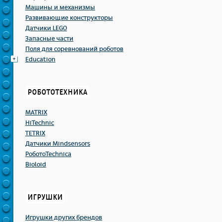
Машины и механизмы
Развивающие конструкторы
Датчики LEGO
Запасные части
Поля для соревнований роботов
Education
РОБОТОТЕХНИКА
MATRIX
HiTechnic
TETRIX
Датчики Mindsensors
РоботоTechnicа
Bioloid
ИГРУШКИ
Игрушки других брендов