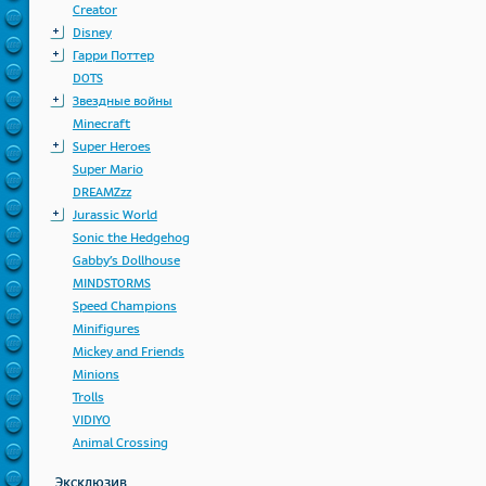
Creator
Disney
Гарри Поттер
DOTS
Звездные войны
Minecraft
Super Heroes
Super Mario
DREAMZzz
Jurassic World
Sonic the Hedgehog
Gabby's Dollhouse
MINDSTORMS
Speed Champions
Minifigures
Mickey and Friends
Minions
Trolls
VIDIYO
Animal Crossing
Эксклюзив