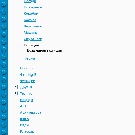
Поезда
Пожарные
Корабли
Космос
Вертолеты
Машины
City Stuntz
Полиция
Воздушная полиция
Ферма
Coconut
Gaming IP
Функции
Друзья
Technic
Ninjago
ART
Архитектура
Icons
Идеи
Классик