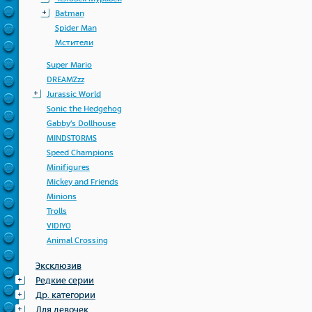
Batman
Spider Man
Мстители
Super Mario
DREAMZzz
Jurassic World
Sonic the Hedgehog
Gabby's Dollhouse
MINDSTORMS
Speed Champions
Minifigures
Mickey and Friends
Minions
Trolls
VIDIYO
Animal Crossing
Эксклюзив
Редкие серии
Др. категории
Для девочек