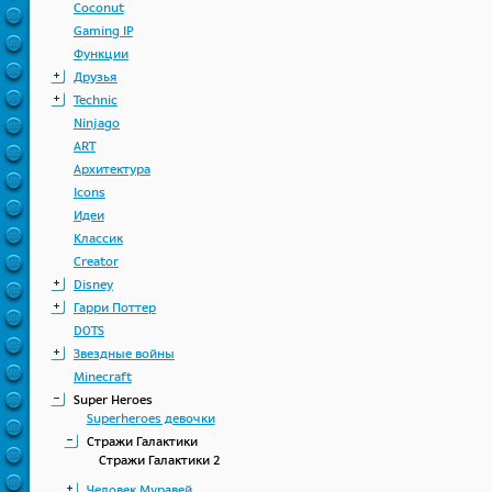
Coconut
Gaming IP
Функции
Друзья
Technic
Ninjago
ART
Архитектура
Icons
Идеи
Классик
Creator
Disney
Гарри Поттер
DOTS
Звездные войны
Minecraft
Super Heroes
Superheroes девочки
Стражи Галактики
Стражи Галактики 2
Человек Муравей