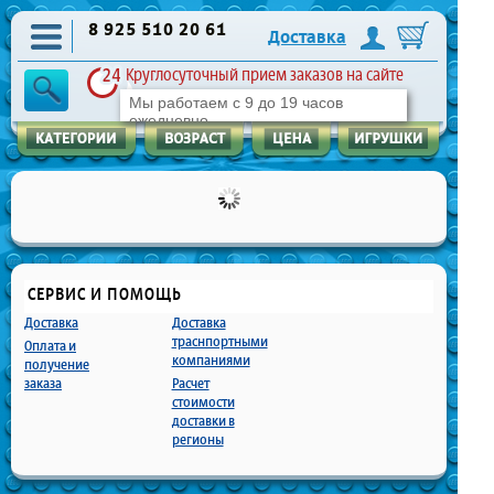
8 925 510 20 61
Доставка
Круглосуточный прием заказов на сайте
Мы работаем с 9 до 19 часов
ежедневно
СЕРВИС И ПОМОЩЬ
Доставка
Доставка
траснпортными
Оплата и
компаниями
получение
заказа
Расчет
стоимости
доставки в
регионы