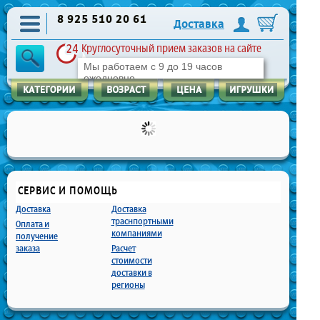
8 925 510 20 61
Доставка
Круглосуточный прием заказов на сайте
Мы работаем с 9 до 19 часов
ежедневно
СЕРВИС И ПОМОЩЬ
Доставка
Доставка
траснпортными
Оплата и
компаниями
получение
заказа
Расчет
стоимости
доставки в
регионы